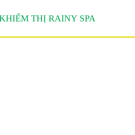
KHIẾM THỊ RAINY SPA
ÃI
TIN TỨC
TUYỂN DỤNG
LIÊN HỆ