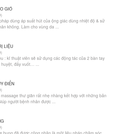
ẠO GIÓ
9)
u pháp dùng áp suất hút của ộng giác dùng nhiệt độ & sử
hân không. Làm cho vùng da ...
Ị LIỆU
9)
iệu : kĩ thuật viên sẽ sử dụng các động tác của 2 bàn tay
huyệt, đẩy vuốt… ...
Y ĐIỂN
9)
h massage thư giãn rất nhẹ nhàng kết hợp với những bản
Giúp người bệnh nhân được ...
NG
9)
e bụng đã được công nhận là một liệu pháp chăm sóc