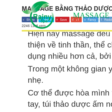
MASSAGE BẰNG THẢO DƯỢ
MASSAGE 
Share
Tweet
Save
+1
Fancy
Reddi
2246 Lượt xem
Hiện nay massage đều 
TRANG CHỦ
GIỚI THIỆU
DỊCH VỤ
KHUYẾN M
thiện về tinh thần, th
dụng nhiều hơn cả, bởi
Trong một không gian 
nhẹ.
Cơ thể được hòa mình 
tay, túi thảo dược ấm 