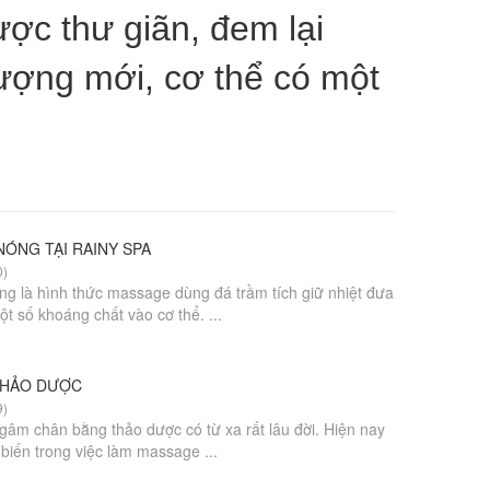
ợc thư giãn, đem lại
ượng mới, cơ thể có một
ÓNG TẠI RAINY SPA
0)
g là hình thức massage dùng đá trầm tích giữ nhiệt đưa
t số khoáng chất vào cơ thể. ...
THẢO DƯỢC
9)
âm chân bằng thảo dược có từ xa rất lâu đời. Hiện nay
biến trong việc làm massage ...