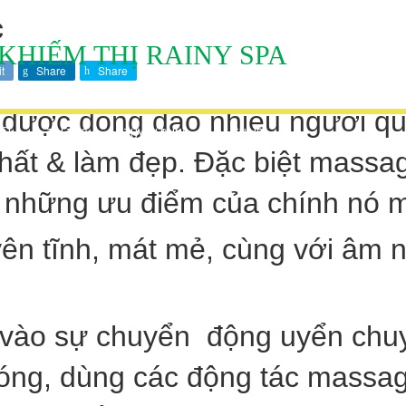
C
KHIẾM THỊ RAINY SPA
t
Share
Share
được đông đảo nhiều người qu
ÃI
TIN TỨC
TUYỂN DỤNG
LIÊN HỆ
ể chất & làm đẹp. Đặc biệt mas
 những ưu điểm của chính nó m
yên tĩnh, mát mẻ, cùng với âm 
vào sự chuyển động uyển chuy
nóng, dùng các động tác massa