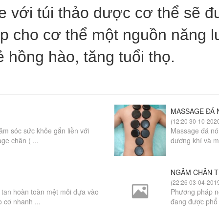
ới túi thảo dược cơ thể sẽ đư
p cho cơ thể một nguồn năng l
 hồng hào, tăng tuổi thọ.
MASSAGE ĐÁ N
(12:20 30-10-202
m sóc sức khỏe gắn liền với
Massage đá nón
ge chân ( ...
dương khí và mộ
NGÂM CHÂN 
(22:26 03-04-201
a tan hoàn toàn mệt mỏi dựa vào
Phương pháp ng
o cơ nhanh ...
đang được phổ 