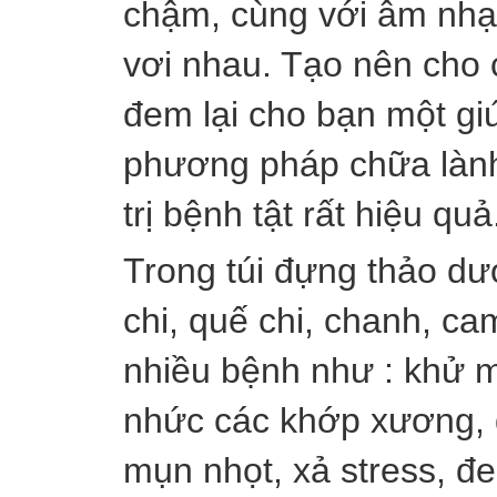
chậm, cùng với âm nhạ
vơi nhau. Tạo nên cho c
đem lại cho bạn một g
phương pháp chữa lành 
trị bệnh tật rất hiệu quả
Trong túi đựng thảo dượ
chi, quế chi, chanh, c
nhiều bệnh như : khử m
nhức các khớp xương, đ
mụn nhọt, xả stress, 