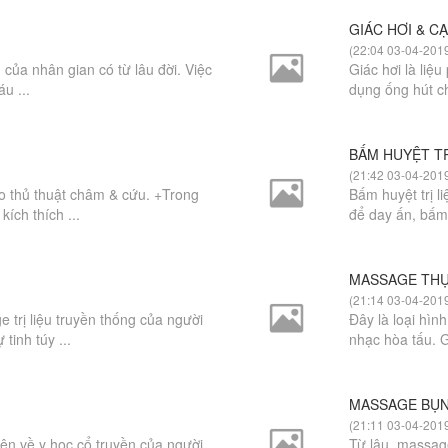
GIÁC HƠI & C
(22:04 03-04-201
của nhân gian có từ lâu đời. Việc
Giác hơi là liệ
u ...
dụng ống hút c
BẤM HUYỆT TR
(21:42 03-04-201
o thủ thuật châm & cứu. +Trong
Bấm huyệt trị l
ích thích ...
để day ấn, bấm 
MASSAGE THỤ
(21:14 03-04-201
trị liệu truyền thống của người
Đây là loại hìn
tinh túy ...
nhạc hòa tấu. 
MASSAGE BỤ
(21:11 03-04-201
iên về y học cổ truyền của người
Từ lâu, massag