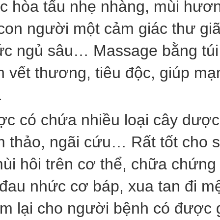
c hòa tấu nhẹ nhàng, mùi hươ
on người một cảm giác thư giãn
iức ngủ sâu… Massage bằng túi
vết thương, tiêu độc, giúp mạ
.
c có chứa nhiều loại cây dược 
am thảo, ngãi cứu… Rất tốt cho
ùi hôi trên cơ thể, chữa chứng
au nhức cơ báp, xua tan đi mệt
đem lại cho người bệnh có được