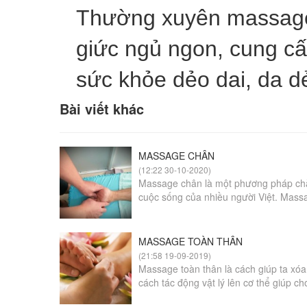
Thường xuyên massage v
giức ngủ ngon, cung cấ
sức khỏe dẻo dai, da dẻ
Bài viết khác
MASSAGE CHÂN
(12:22 30-10-2020)
Massage chân là một phương pháp chă
cuộc sống của nhiều người Việt. Massa
MASSAGE TOÀN THÂN
(21:58 19-09-2019)
Massage toàn thân là cách giúp ta xó
cách tác động vật lý lên cơ thể giúp ch