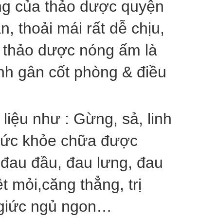
ng của thảo dược quyện
, thoải mái rất dễ chịu,
 thảo dược nóng ấm là
nh gân cốt phòng & điều
liệu như : Gừng, sả, linh
 sức khỏe chữa được
 đau đầu, đau lưng, đau
 mỏi,căng thẳng, trị
 giức ngủ ngon…