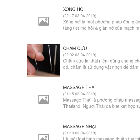
XÔNG HƠI
(22:17 03-04-2019)
Xông hơi là một phương pháp đơn giản 
tăng tiết mồ hôi & giãn nở của mạch má
CHÂM CỨU
(22:02 03-04-2019)
Châm cứu là khái niệm dùng chung ch
đó, châm là sử dụng vật nhọn để đâm, k
MASSAGE THÁI
(21:15 03-04-2019)
Massage Thái là phương pháp massage 
Thailand. Người Thái đã biết kết hợp sự 
MASSAGE NHẬT
(21:13 03-04-2019)
Là một loại hình massage thuần túy th