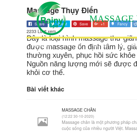
Massage Thụy Điển
MASSAGE 
Share
Tweet
Save
+1
Fancy
2233 Lượt xem
Đây là loại hình massage thư giã
được massage ổn định tâm lý, giảm
TRANG CHỦ
GIỚI THIỆU
DỊCH VỤ
KHUYẾN M
thường xuyên, phục hồi sức khỏe 
Nguồn năng lượng mới sẽ được đẩy
khỏi cơ thể.
Bài viết khác
MASSAGE CHÂN
(12:22 30-10-2020)
Massage chân là một phương pháp chă
cuộc sống của nhiều người Việt. Massa