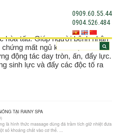
0909.60.55.44
0904.526.484
ạc hòa tấu. Giúp người bệnh nhân
u chứng mất ngủ kéo dài, đau đầu
 động tác day tròn, ấn, đẩy lực.
g sinh lực và đẩy các độc tố ra
ÓNG TẠI RAINY SPA
0)
g là hình thức massage dùng đá trầm tích giữ nhiệt đưa
t số khoáng chất vào cơ thể. ...