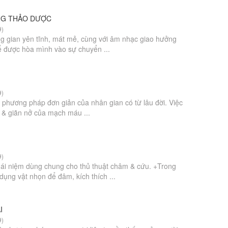
NG THẢO DƯỢC
9)
g gian yên tĩnh, mát mẻ, cùng với âm nhạc giao hưởng
ể được hòa mình vào sự chuyển ...
9)
 phương pháp đơn giản của nhân gian có từ lâu đời. Việc
i & giãn nở của mạch máu ...
9)
ái niệm dùng chung cho thủ thuật châm & cứu. +Trong
dụng vật nhọn để đâm, kích thích ...
I
9)