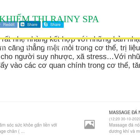
KHIẾM THỊ RAINY SPA
Reddit
Share
Share
n rất nhẹ nhàng kết hợp với những bản nh
 căng thẳng mệt mỏi trong cơ thể, trị liệ
ÃI
TIN TỨC
TUYỂN DỤNG
LIÊN HỆ
cho người suy nhược, xã stress…Với những
 vào các cơ quan chính trong cơ thể, tăn
MASSAGE ĐÁ N
(12:20 30-10-202
m sóc sức khỏe gắn liền với
Massage đá nón
ge chân ( ...
dương khí và mộ