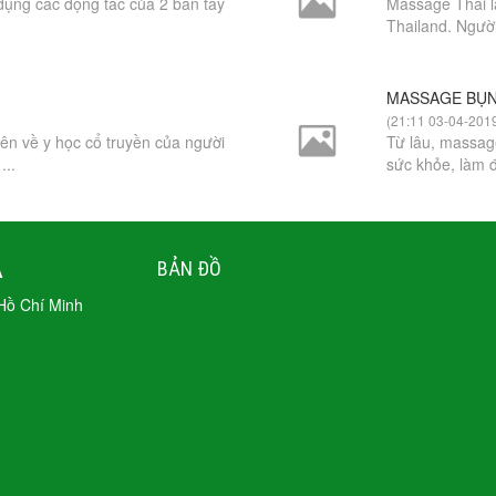
ử dụng các động tác của 2 bàn tay
Massage Thái l
Thailand. Người 
MASSAGE BỤ
(21:11 03-04-201
iên về y học cổ truyền của người
Từ lâu, massag
...
sức khỏe, làm đ
A
BẢN ĐỒ
 Hồ Chí Minh