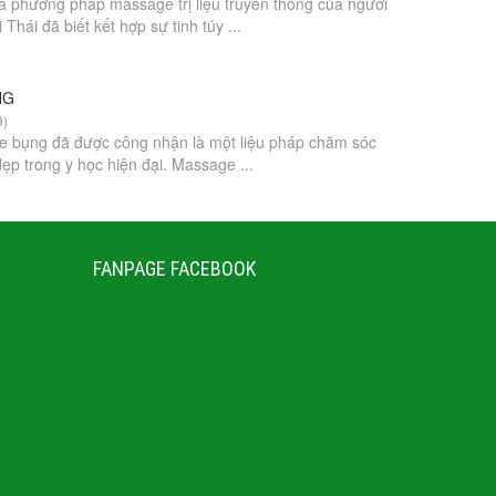
à phương pháp massage trị liệu truyền thống của người
Thái đã biết kết hợp sự tinh túy ...
NG
9)
e bụng đã được công nhận là một liệu pháp chăm sóc
ẹp trong y học hiện đại. Massage ...
FANPAGE FACEBOOK