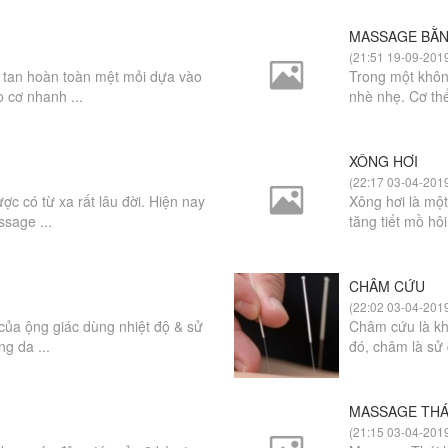
MASSAGE BẰ
(21:51 19-09-201
a tan hoàn toàn mệt mỏi dựa vào
Trong một khôn
o cơ nhanh ...
nhè nhẹ. Cơ th
XÔNG HƠI
(22:17 03-04-201
 có từ xa rất lâu đời. Hiện nay
Xông hơi là một
sage ...
tăng tiết mồ hô
CHÂM CỨU
(22:02 03-04-201
 của ộng giác dùng nhiệt độ & sử
Châm cứu là kh
g da ...
đó, châm là sử 
MASSAGE THÁ
(21:15 03-04-201