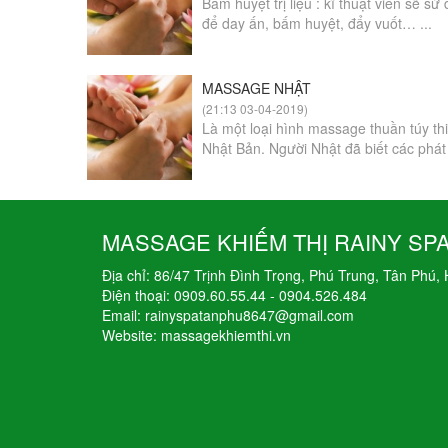
Bấm huyệt trị liệu : kĩ thuật viên sẽ s
để day ấn, bấm huyệt, đẩy vuốt… ...
MASSAGE NHẬT
(21:13 03-04-2019)
Là một loại hình massage thuần túy th
Nhật Bản. Người Nhật đã biết các phát 
MASSAGE KHIẾM THỊ RAINY SP
Địa chỉ: 86/47 Trịnh Đình Trọng, Phú Trung, Tân Phú,
Điện thoại: 0909.60.55.44 - 0904.526.484
Email: rainyspatanphu8647@gmail.com
Website: massagekhiemthi.vn